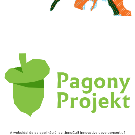
A weboldal és az applikáció az „InnoCult Innovative development of