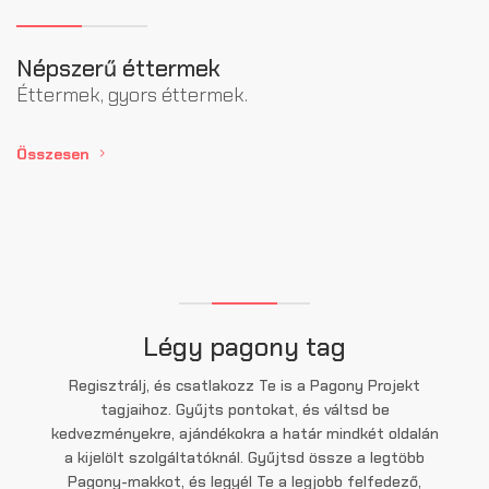
Népszerű éttermek
Éttermek, gyors éttermek.
Összesen
Légy pagony tag
Regisztrálj, és csatlakozz Te is a Pagony Projekt
tagjaihoz. Gyűjts pontokat, és váltsd be
kedvezményekre, ajándékokra a határ mindkét oldalán
a kijelölt szolgáltatóknál. Gyűjtsd össze a legtöbb
Pagony-makkot, és legyél Te a legjobb felfedező,