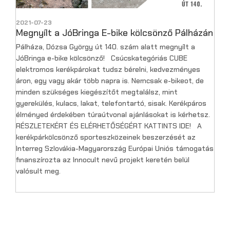
2021-07-23
Megnyílt a JóBringa E-bike kölcsönző Pálházán
Pálháza, Dózsa György út 140. szám alatt megnyílt a
JóBringa e-bike kölcsönző! Csúcskategóriás CUBE
elektromos kerékpárokat tudsz bérelni, kedvezményes
áron, egy vagy akár több napra is. Nemcsak e-bikeot, de
minden szükséges kiegészítőt megtalálsz, mint
gyerekülés, kulacs, lakat, telefontartó, sisak. Kerékpáros
élményed érdekében túraútvonal ajánlásokat is kérhetsz.
RÉSZLETEKÉRT ÉS ELÉRHETŐSÉGÉRT KATTINTS IDE! A
kerékpárkölcsönző sporteszközeinek beszerzését az
Interreg Szlovákia-Magyarország Európai Uniós támogatás
finanszírozta az Innocult nevű projekt keretén belül
valósult meg.