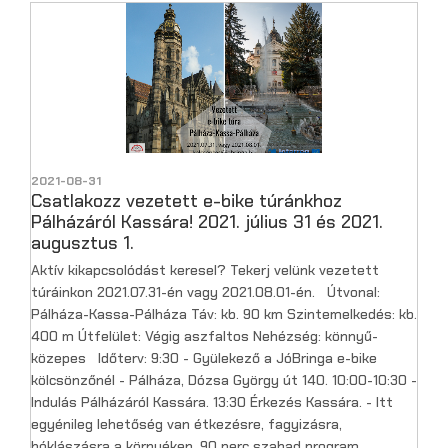
2021-08-31
Csatlakozz vezetett e-bike túránkhoz
Pálházáról Kassára! 2021. július 31 és 2021.
augusztus 1.
Aktív kikapcsolódást keresel? Tekerj velünk vezetett
túráinkon 2021.07.31-én vagy 2021.08.01-én. Útvonal:
Pálháza-Kassa-Pálháza Táv: kb. 90 km Szintemelkedés: kb.
400 m Útfelület: Végig aszfaltos Nehézség: könnyű-
közepes Időterv: 9:30 - Gyülekező a JóBringa e-bike
kölcsönzőnél - Pálháza, Dózsa György út 140. 10:00-10:30 -
Indulás Pálházáról Kassára. 13:30 Érkezés Kassára. - Itt
egyénileg lehetőség van étkezésre, fagyizásra,
bóklászásra a környéken, 90 perc szabad program.