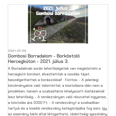
2021-07-03
Gombosi Borradalom - Borkóstoló
Hercegkúton - 2021. július 3.
A Borradalmak során lehetőségetek van megkóstolni a
hercegkúti borokat, élvezhetitek a csodás tájat,
beszélgethettek a borászokkal! Fontos: - A jelenlegi
körülményekre való tekintettel, a kóstolásra idén nem a
pincékben, hanem a szabadtérre kihelyezett kisházaknál
lesz lehetőség. - A rendezvényen való részvétel ingyenes,
a kóstolás ára 2000 Ft. - A rendezvényt a szabadban
tartjuk és a kisebb rendezvény kategóriájába fog esni, így
az esemény bárki által látogatható, védettségi igazolvány