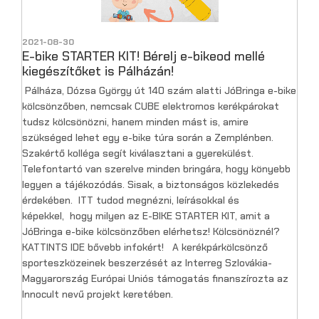
2021-08-30
E-bike STARTER KIT! Bérelj e-bikeod mellé
kiegészítőket is Pálházán!
Pálháza, Dózsa György út 140 szám alatti JóBringa e-bike
kölcsönzőben, nemcsak CUBE elektromos kerékpárokat
tudsz kölcsönözni, hanem minden mást is, amire
szükséged lehet egy e-bike túra során a Zemplénben.
Szakértő kolléga segít kiválasztani a gyerekülést.
Telefontartó van szerelve minden bringára, hogy könyebb
legyen a tájékozódás. Sisak, a biztonságos közlekedés
érdekében. ITT tudod megnézni, leírásokkal és
képekkel, hogy milyen az E-BIKE STARTER KIT, amit a
JóBringa e-bike kölcsönzőben elérhetsz! Kölcsönöznél?
KATTINTS IDE bővebb infokért! A kerékpárkölcsönző
sporteszközeinek beszerzését az Interreg Szlovákia-
Magyarország Európai Uniós támogatás finanszírozta az
Innocult nevű projekt keretében.