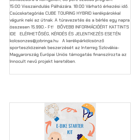
15:00 Visszaindulás Pálházára. 18:00 Várható érkezési idő.
Csúcskategóriás CUBE TOURING HYBRID kerékpárokkal
vágunk neki az útnak. A túravezetés és a bérlés egy napra
összesen 15.990.- Ft! BŐVEBB INFORMÁCIÓÉRT KATTINTS
IDE ELÉRHETŐSÉG, KÉRDÉS ÉS JELENTKEZÉS ESETÉN
kolcsonzes@jobringa.hu A kerékpárkölcsönző
sporteszközeinek beszerzését az Interreg Szlovákia-
Magyarország Európai Uniós támogatás finanszírozta az
Innocult nevű projekt keretében.