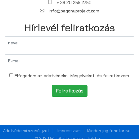
+ 36 20 255 2750
info@pagonyprojekt.com
Hírlevél feliratkozás
Elfogadom az adatvédelmi irányelveket, és feliratkozom.
Feliratkozás
Adatvédelmi szabályzat
Impresszum
Minden jog fenntartva
© 2020 készítette ertekesitek.hu