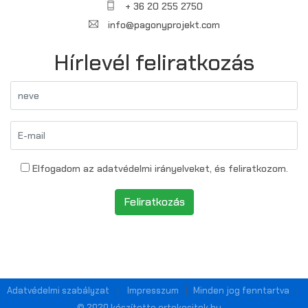
+ 36 20 255 2750
info@pagonyprojekt.com
Hírlevél feliratkozás
Elfogadom az adatvédelmi irányelveket, és feliratkozom.
Feliratkozás
Adatvédelmi szabályzat
Impresszum
Minden jog fenntartva
© 2020 készítette ertekesitek.hu