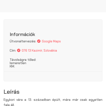
Információk
Útvonaltervezés:
Google Maps
Cím:
076 13 Kazimír, Szlovákia
Távolságra tőled:
Ismeretlen
KM.
Leírás
Egykori vára a 13. században épült, mára már csak egyetlen
fala áll.