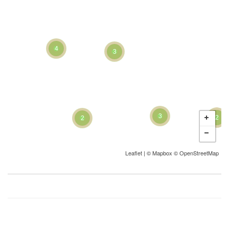
4
3
3
2
2
Leaflet
| ©
Mapbox
©
OpenStreetMap
22