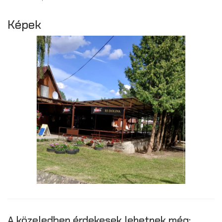
Képek
A közeledben érdekesek lehetnek még: