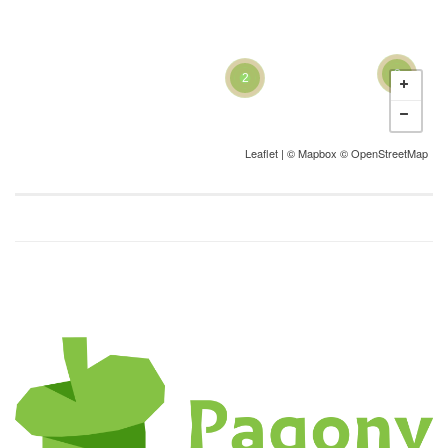
3
2
Leaflet
| ©
Mapbox
©
OpenStreetMap
22