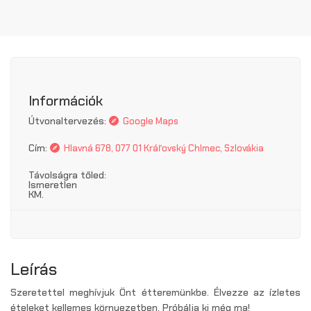
Információk
Útvonaltervezés:
Google Maps
Cím:
Hlavná 678, 077 01 Kráľovský Chlmec, Szlovákia
Távolságra tőled:
Ismeretlen
KM.
Leírás
Szeretettel meghívjuk Önt étteremünkbe. Élvezze az ízletes
ételeket kellemes környezetben. Próbálja ki még ma!