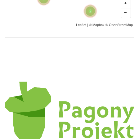
2
Leaflet
| ©
Mapbox
©
OpenStreetMap