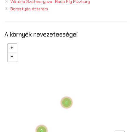
Viktória Szatmaryova- Bada Big Pizzburg
Borostyán étterem
A környék nevezetességei
4
2