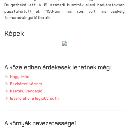
Drugetheké lett. A 15. századi husziták elleni hadjáratokban
pusztulhatott el, 1458-ban már rom volt, ma csekély
falmaradványai láthatók.
Képek
A közeledben érdekesek lehetnek még:
Nagy-Milic
Eszkárosi várrom
Kastély vendéglő
Istálló ahol a legjobb sütni
A környék nevezetességei