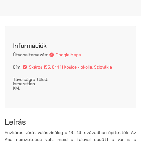
Információk
Útvonaltervezés:
Google Maps
Cím:
Skároš 155, 044 11 Košice - okolie, Szlovákia
Távolságra tőled:
Ismeretlen
KM.
Leírás
Eszkáros várát valószínűleg a 13.–14. században építették. Az
Aba nemzetségé volt, majd a faluval együtt a vár is a