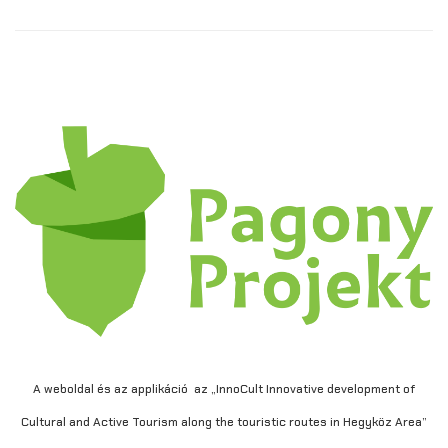
A weboldal és az applikáció az „InnoCult Innovative development of
Cultural and Active Tourism along the touristic routes in Hegyköz Area”