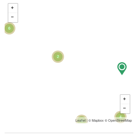
6
2
4
Leaflet
| ©
Mapbox
©
OpenStreetMap
4